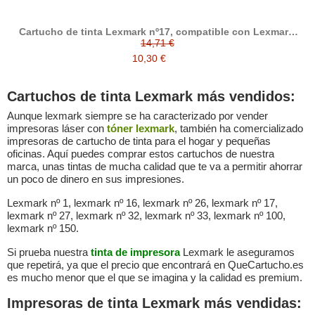
Cartucho de tinta Lexmark nº17, compatible con Lexmark,
negro
14,71 €
10,30 €
Cartuchos de tinta Lexmark más vendidos:
Aunque lexmark siempre se ha caracterizado por vender
impresoras láser con
tóner lexmark
, también ha comercializado
impresoras de cartucho de tinta para el hogar y pequeñas
oficinas. Aquí puedes comprar estos cartuchos de nuestra
marca, unas tintas de mucha calidad que te va a permitir ahorrar
un poco de dinero en sus impresiones.
Lexmark nº 1, lexmark nº 16, lexmark nº 26, lexmark nº 17,
lexmark nº 27, lexmark nº 32, lexmark nº 33, lexmark nº 100,
lexmark nº 150.
Si prueba nuestra
tinta de impresora
Lexmark le aseguramos
que repetirá, ya que el precio que encontrará en QueCartucho.es
es mucho menor que el que se imagina y la calidad es premium.
Impresoras de tinta Lexmark más vendidas: