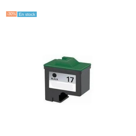
-30%
En stock