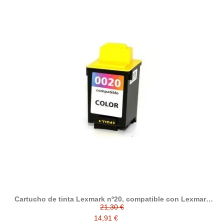
Cartucho de tinta Lexmark nº20, compatible con Lexmark
015MX120BR / 015MX120E, tricolor
21,30 €
14,91 €