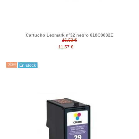
Cartucho Lexmark nº32 negro 018C0032E
16,53 €
11,57 €
-30%
En stock