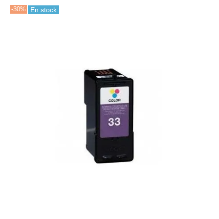
-30%
En stock