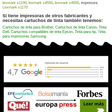
lexmark x1190
,
lexmark x4550
,
lexmark x4650
, impresora
Lexmark x1170
Si tiene impresoras de otros fabricantes y
necesitas cartuchos de tinta también tenemos:
Cartuchos de tinta para Brother
,
Cartuchos de tinta Canon
,
Tinta
Dell
,
Cartuchos compatibles de tinta Epson
,
Tinta para hp
,
T
inta
para impresoras Samsung
.