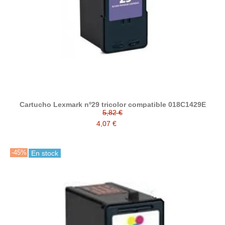
Cartucho Lexmark nº29 tricolor compatible 018C1429E
5,82 €
4,07 €
-45%
En stock