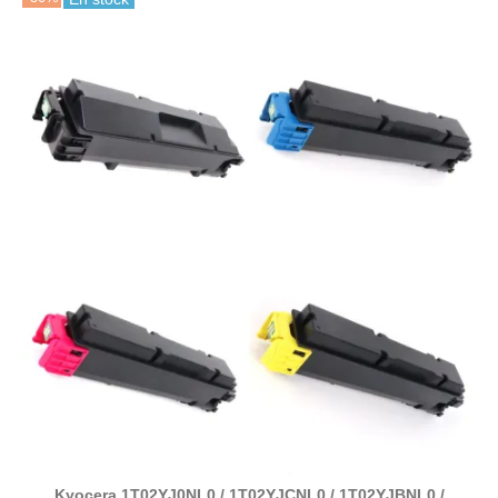
Kyocera 1T02YJ0NL0 / 1T02YJCNL0 / 1T02YJBNL0 /