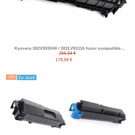
Kyocera 302V393040 / 302LV93116 fusor compatible
(FK3200, FK3300, FK3130E)
256,54 €
179,58 €
-30%
En stock