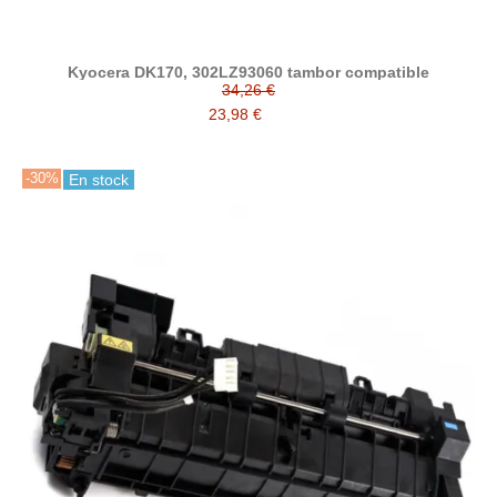
Kyocera DK170, 302LZ93060 tambor compatible
34,26 €
23,98 €
-30%
En stock