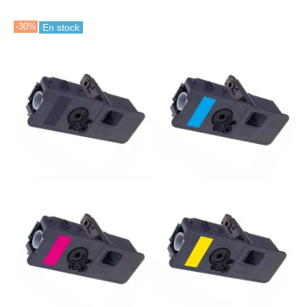
-30%
En stock