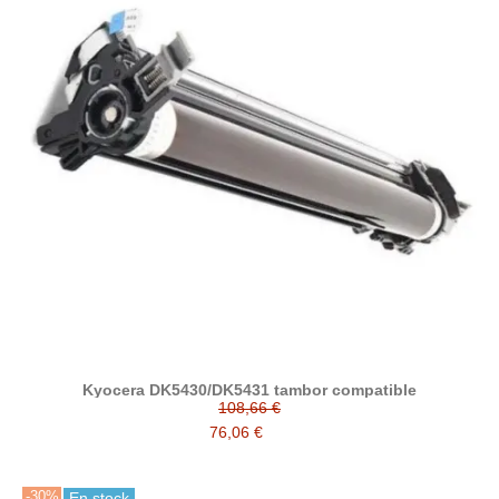
Kyocera DK5430/DK5431 tambor compatible
108,66 €
76,06 €
-30%
En stock