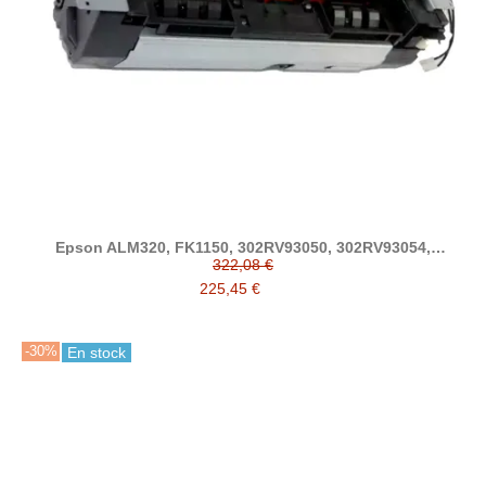
Epson ALM320, FK1150, 302RV93050, 302RV93054,
302RV93055 fusor compatible
322,08 €
225,45 €
-30%
En stock