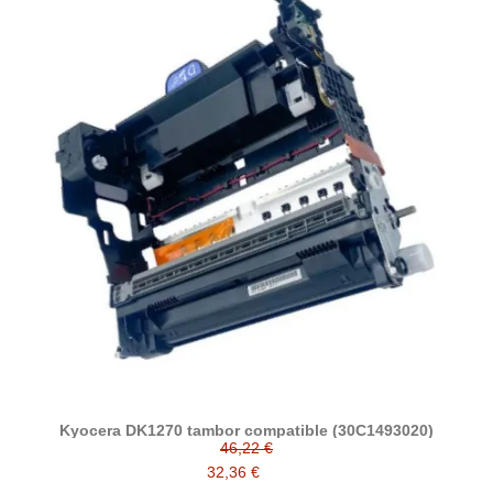
Kyocera DK1270 tambor compatible (30C1493020)
46,22 €
32,36 €