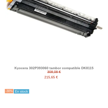
Kyocera 302P393060 tambor compatible DK8115
308,08 €
215,65 €
-30%
En stock