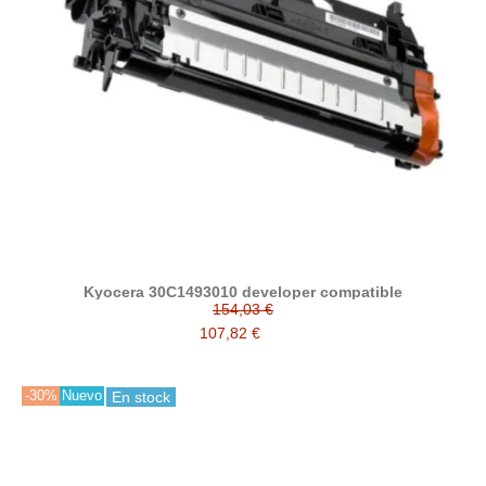
Kyocera 30C1493010 developer compatible
154,03 €
107,82 €
-30%
Nuevo
En stock