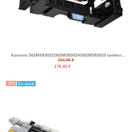
Kyocera 302MS93022/302MS93024/302MS93025 tambor
compatible DK3100
254,86 €
178,40 €
-30%
En stock