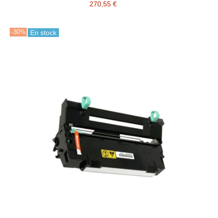
270,55 €
-30%
En stock