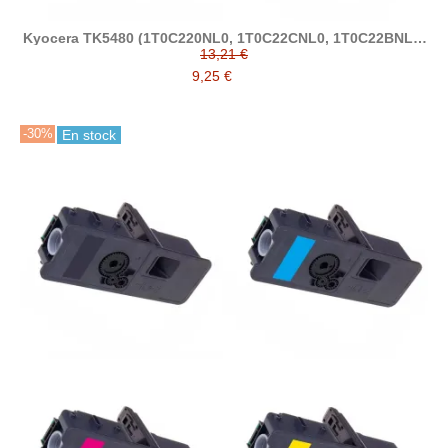
Kyocera TK5480 (1T0C220NL0, 1T0C22CNL0, 1T0C22BNL0,
1T0C22ANL0) tóner compatible
13,21 €
9,25 €
-30%
En stock