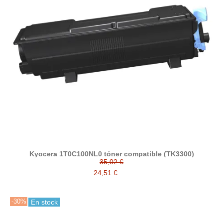
Kyocera 1T0C100NL0 tóner compatible (TK3300)
35,02 €
24,51 €
-30%
En stock