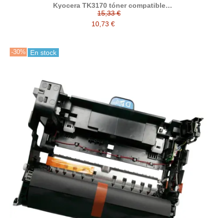
Kyocera TK3170 tóner compatible
(1T02T80NL0/1T02T80NL1)
15,33 €
10,73 €
-30%
En stock