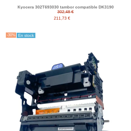
Kyocera 302T693030 tambor compatible DK3190
302,48 €
211,73 €
-30%
En stock