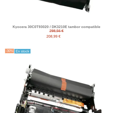
Kyocera 30C0T93020 / DK3210E tambor compatible
298,56 €
208,99 €
-30%
En stock