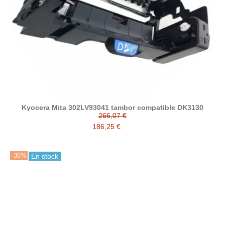
Kyocera Mita 302LV93041 tambor compatible DK3130
266,07 €
186,25 €
-30%
En stock