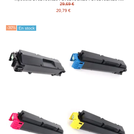
1T02YJANL0 tóner compatible TK5370
29,69 €
20,79 €
-30%
En stock