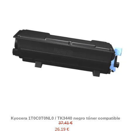
Kyocera 1T0C0T0NL0 / TK3440 negro tóner compatible
37,41 €
26,19 €