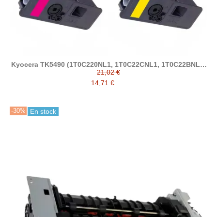
Kyocera TK5490 (1T0C220NL1, 1T0C22CNL1, 1T0C22BNL1,
1T0C22ANL1) tóner compatible
21,02 €
14,71 €
-30%
En stock