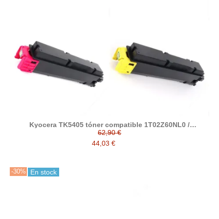
Kyocera TK5405 tóner compatible 1T02Z60NL0 /
1T02Z6CNL0 / 1T02Z6BNL0 / 1T02Z6ANL0
62,90 €
44,03 €
-30%
En stock