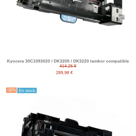
Kyocera 30C1093020 / DK3205 / DK3220 tambor compatible
414,26 €
289,98 €
-30%
En stock