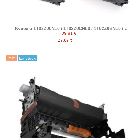
Kyocera 1T02Z00NL0 / 1T02Z0CNL0 / 1T02Z0BNL0 /
1T02Z0ANL0 tóner compatible TK5380
39,81 €
27,87 €
-30%
En stock