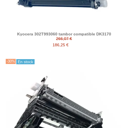
Kyocera 302T993060 tambor compatible DK3170
266,07 €
186,25 €
-30%
En stock