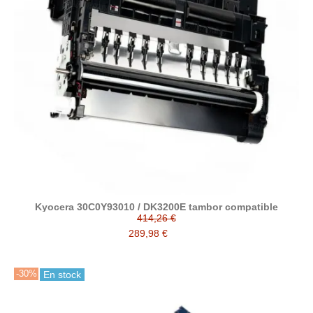
Kyocera 30C0Y93010 / DK3200E tambor compatible
414,26 €
289,98 €
-30%
En stock