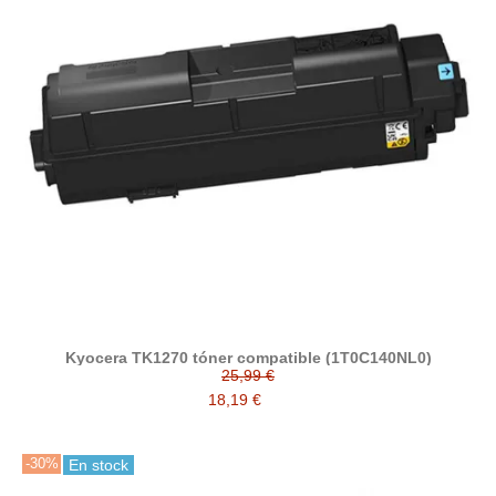
Kyocera TK1270 tóner compatible (1T0C140NL0)
25,99 €
18,19 €
-30%
En stock