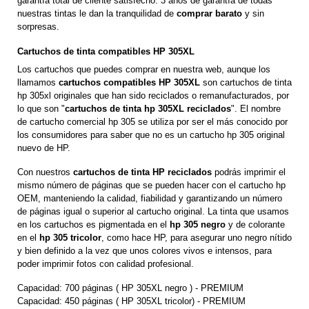
garantía total de cliente satisfecho. 3 años de garantía de todas
nuestras tintas le dan la tranquilidad de
comprar barato
y sin
sorpresas.
Cartuchos de tinta compatibles HP 305XL
Los cartuchos que puedes comprar en nuestra web, aunque los
llamamos
cartuchos compatibles HP 305XL
son cartuchos de tinta
hp 305xl originales que han sido reciclados o remanufacturados, por
lo que son "
cartuchos de tinta hp 305XL reciclados
". El nombre
de cartucho comercial hp 305 se utiliza por ser el más conocido por
los consumidores para saber que no es un cartucho hp 305 original
nuevo de HP.
Con nuestros
cartuchos de tinta HP reciclados
podrás imprimir el
mismo número de páginas que se pueden hacer con el cartucho hp
OEM, manteniendo la calidad, fiabilidad y garantizando un número
de páginas igual o superior al cartucho original. La tinta que usamos
en los cartuchos es pigmentada en el
hp 305 negro
y de colorante
en el
hp 305 tricolor
, como hace HP, para asegurar uno negro nítido
y bien definido a la vez que unos colores vivos e intensos, para
poder imprimir fotos con calidad profesional.
Capacidad: 700 páginas ( HP 305XL negro ) - PREMIUM
Capacidad:
450
páginas
( HP 305XL tricolor) - PREMIUM