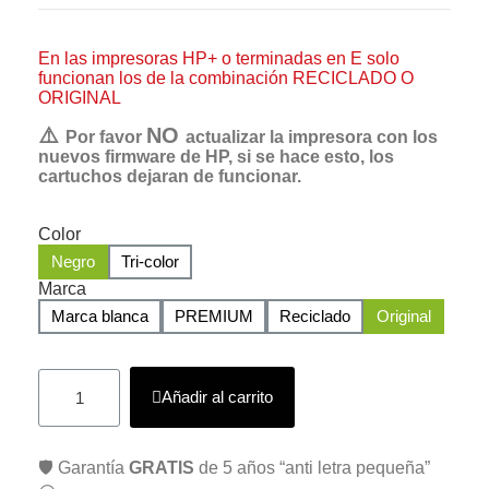
En las impresoras HP+ o terminadas en E solo
funcionan los de la combinación RECICLADO O
ORIGINAL
⚠️
NO
Por favor
actualizar la impresora con los
nuevos firmware de HP, si se hace esto, los
cartuchos dejaran de funcionar.
Color
Negro
Tri-color
Marca
Marca blanca
PREMIUM
Reciclado
Original
Añadir al carrito
🛡️ Garantía
GRATIS
de 5 años “anti letra pequeña”