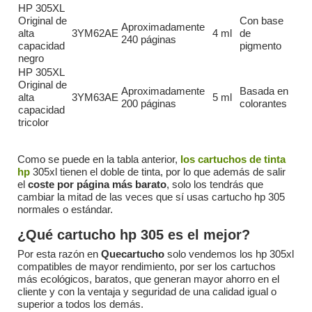
HP 305XL
Original de
Con base
Aproximadamente
alta
3YM62AE
4 ml
de
240 páginas
capacidad
pigmento
negro
HP 305XL
Original de
Aproximadamente
Basada en
alta
3YM63AE
5 ml
200 páginas
colorantes
capacidad
tricolor
Como se puede en la tabla anterior,
los cartuchos de tinta
hp
305xl tienen el doble de tinta, por lo que además de salir
el
coste por página más barato
, solo los tendrás que
cambiar la mitad de las veces que sí usas cartucho hp 305
normales o estándar.
¿Qué cartucho hp 305 es el mejor?
Por esta razón en
Quecartucho
solo vendemos los hp 305xl
compatibles de mayor rendimiento, por ser los cartuchos
más ecológicos, baratos, que
generan
mayor ahorro en el
cliente y con la ventaja y seguridad de una calidad igual o
superior a todos los demás.