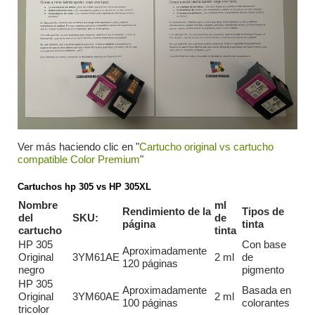
Ver más haciendo clic en "
Cartucho original vs cartucho
compatible Color Premium
"
Cartuchos hp 305 vs HP 305XL
Nombre
ml
Rendimiento de la
Tipos de
del
SKU:
de
página
tinta
cartucho
tinta
HP 305
Con base
Aproximadamente
Original
3YM61AE
2 ml
de
120 páginas
negro
pigmento
HP 305
Aproximadamente
Basada en
Original
3YM60AE
2 ml
100 páginas
colorantes
tricolor