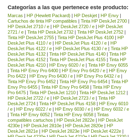
Categorías a las que pertenece este producto:
Marcas
|
HP (Hewlett Packard)
|
HP Deskjet
|
HP Envy
|
Cartuchos de tinta HP compatibles
|
Tinta HP DeskJet 2700
|
HP DeskJet 2710 / e
|
HP DeskJet 2720 / e
|
HP DeskJet
2721 / e
|
Tinta HP DeskJet 2732
|
Tinta HP DeskJet 2752
|
Tinta HP DeskJet 2755
|
Tinta HP DeskJet Plus 4100
|
HP
DeskJet Plus 4110 / e
|
HP DeskJet Plus 4120 / e
|
HP
DeskJet Plus 4122 / e
|
HP DeskJet Plus 4130 / e
|
Tinta HP
DeskJet Plus 4132
|
Tinta HP DeskJet Plus 4140
|
Tinta HP
DeskJet Plus 4152
|
Tinta HP DeskJet Plus 4155
|
Tinta HP
DeskJet Plus 4210
|
HP Envy 6020 / e
|
Tinta HP Envy 6055
|
Tinta HP Envy Pro 6400
|
HP Envy Pro 6420 / e
|
HP Envy
Pro 6422
|
HP Envy Pro 6430 / e
|
HP Envy Pro 6432 / e
|
Tinta HP Envy Pro 6452
|
Tinta HP Envy Pro 6454
|
Tinta HP
Envy Pro 6455
|
Tinta HP Envy Pro 6458
|
Tinta HP Envy
Pro 6475
|
Tinta HP DeskJet 1210
|
Tinta HP DeskJet 1212
|
HP DeskJet 2722 / e
|
HP DeskJet 2723 / e
|
Tinta HP
DeskJet 2724
|
Tinta HP DeskJet Plus 4158
|
HP Envy 6010
/ e
|
HP Envy 6022 / e
|
HP Envy 6030 / e
|
HP Envy 6032 / e
|
Tinta HP Envy 6052
|
Tinta HP Envy 6058
|
Tintas
compatibles cartuchos
|
HP DeskJet 2822e
|
HP DeskJet
4230e
|
HP DeskJet 2810e
|
HP DeskJet 2820e
|
HP
DeskJet 2821e
|
HP DeskJet 2823e
|
HP DeskJet 4222e
|
HP DeskJet 4220e
|
HP DeskJet 4210e
|
HP DeskJet 2320
|