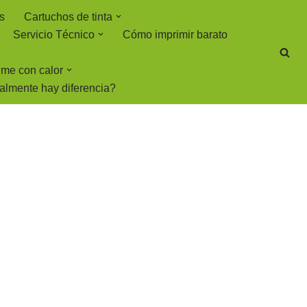
s
Cartuchos de tinta
Servicio Técnico
Cómo imprimir barato
rime con calor
ealmente hay diferencia?