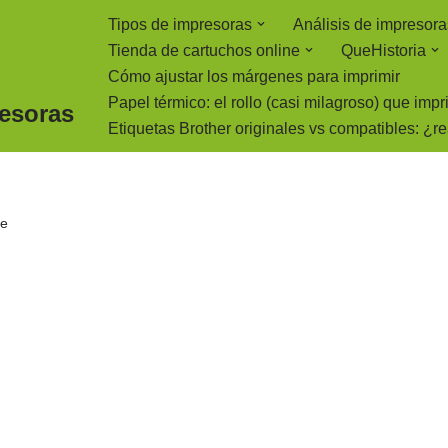
Tipos de impresoras
Análisis de impresora
Tienda de cartuchos online
QueHistoria
Cómo ajustar los márgenes para imprimir
Papel térmico: el rollo (casi milagroso) que imp
resoras
Etiquetas Brother originales vs compatibles: ¿r
te