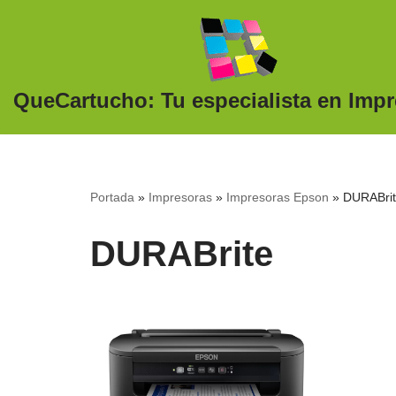
Saltar
al
QueCartucho: Tu especialista en Imp
contenido
Portada
»
Impresoras
»
Impresoras Epson
»
DURABri
DURABrite