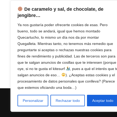
Impresora Monofunción
,
impresora tinta
,
Impresoras
,
Impresoras con Ethernet
,
De caramelo y sal, de chocolate, de
Impresoras de inyección
,
Impresoras de
jengibre…
inyeccion de tinta
,
Impresoras Epson
,
Ya nos gustaría poder ofrecerte cookies de esas. Pero
Impresoras WIFI
,
Imprimir desde el
bueno, todo se andará, igual que hemos montado
movil
,
Oficina
,
Pequeñas
,
Precio por
Quecartucho, lo mismo un día nos da por montar
copia barato
,
Teletrabajo
,
Tinta
Quegalleta. Mientras tanto, no tenemos más remedio que
Impresora
,
WiFi Direct
preguntarte si aceptas o rechazas nuestras cookies para
fines de rendimiento y publicidad. Las de terceros son para
que te salgan anuncios de cosillas que te interesen (porque
oye, si no te gusta el kitesurf
, pues a qué el interés que t
salgan anuncios de eso…
). ¿Aceptas estas cookies y el
procesamiento de datos personales que conlleva? (Parece
que estemos oficiando una boda…)
{current_single_title}
Personalizar
Rechazar todo
Aceptar todo
en {current_year}