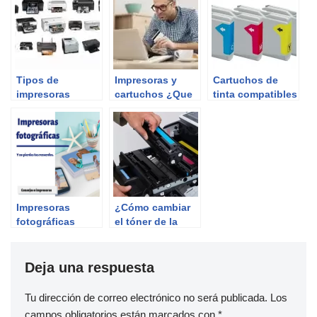
Tipos de
Impresoras y
Cartuchos de
impresoras
cartuchos ¿Que
tinta compatibles
saber antes de
¿Qué son? Las 5
comprar?
cosas que has
de saber
Impresoras
¿Cómo cambiar
fotográficas
el tóner de la
impresora?
Deja una respuesta
Tu dirección de correo electrónico no será publicada.
Los
campos obligatorios están marcados con
*