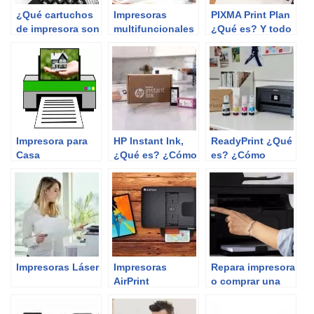
¿Qué cartuchos
Impresoras
PIXMA Print Plan
de impresora son
multifuncionales
¿Qué es? Y todo
más baratos?
lo que tendrías
que saber
Impresora para
HP Instant Ink,
ReadyPrint ¿Qué
Casa
¿Qué es? ¿Cómo
es? ¿Cómo
funciona y qué
funciona y todo
necesitas saber?
lo que no debes
de dejar pasar
por alto?
Impresoras Láser
Impresoras
Repara impresora
AirPrint
o comprar una
nueva