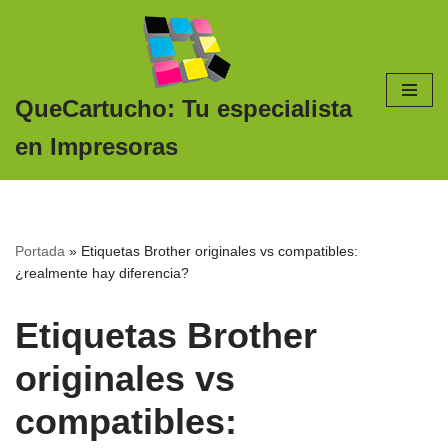
Saltar
al
contenido
QueCartucho: Tu especialista
en Impresoras
Portada
»
Etiquetas Brother originales vs compatibles:
¿realmente hay diferencia?
Etiquetas Brother
originales vs
compatibles: