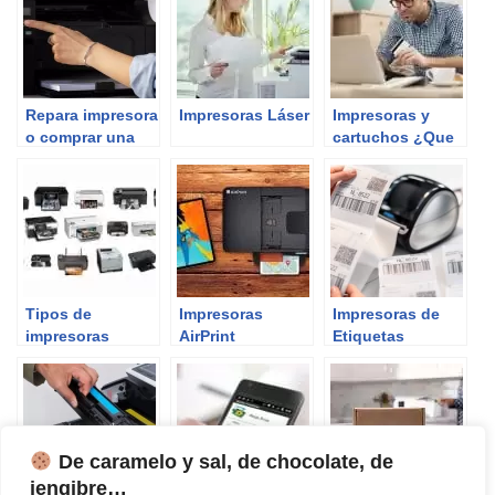
Repara impresora
Impresoras Láser
Impresoras y
o comprar una
cartuchos ¿Que
nueva
saber antes de
comprar?
Tipos de
Impresoras
Impresoras de
impresoras
AirPrint
Etiquetas
De caramelo y sal, de chocolate, de
jengibre…