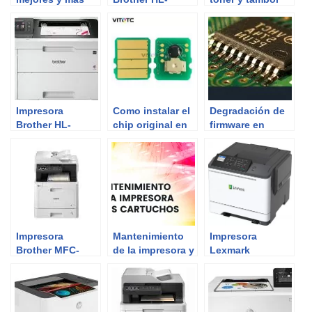
vendidos
L3210CW |
Review del
Experto
Impresora
Como instalar el
Degradación de
Brother HL-
chip original en
firmware en
L3270CDW |
los toner
impresoras HP
Review del
compables tn247
para que vuelvan
Experto
sin chip
a funcionar los
cartuchos de
tinta y tóner
Impresora
Mantenimiento
Impresora
Brother MFC-
de la impresora y
Lexmark
L8690CDW |
3 puntos claves
C2425DW |
Review del
para los
Review del
Experto
cartuchos
Experto