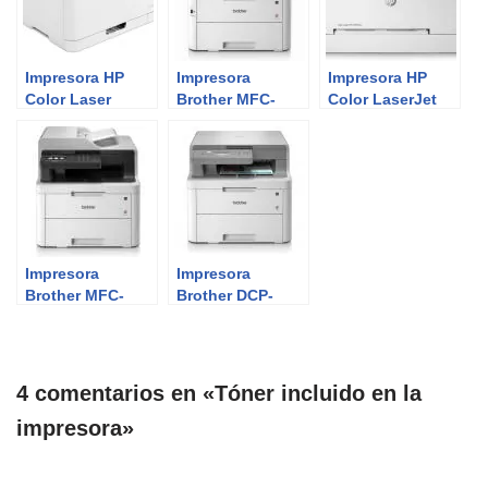
Impresora HP
Impresora
Impresora HP
Color Laser
Brother MFC-
Color LaserJet
150nw | Review
L3750CDW |
Pro M255dw |
del Experto
Review del
Review del
Experto
Experto
Impresora
Impresora
Brother MFC-
Brother DCP-
L3710CW |
L3510CDW |
Review del
Review del
Experto
Experto
4 comentarios en «Tóner incluido en la
impresora»