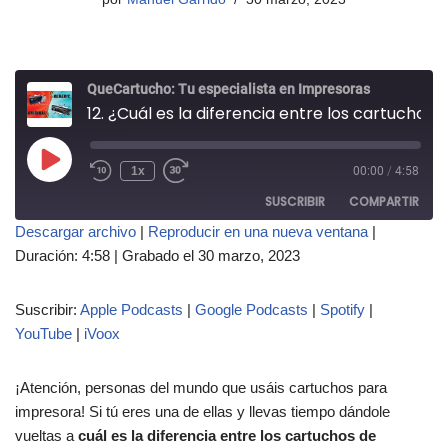
QueCartucho: Tu especialista en Impresoras
12. ¿Cuál es la diferencia entre los cartuchos de impresora de marca y los compatibles?
1x
00:00
/
4:58
SUSCRIBIR
COMPARTIR
Descargar archivo
|
Reproducir en una nueva ventana
|
COMPAR
Duración: 4:58
|
Grabado el 30 marzo, 2023
Apple Podcasts
Google Podcasts
TIR
Spotify
YouTube
ENLACE
Suscribir:
Apple Podcasts
|
Google Podcasts
|
Spotify
|
iVoox
YouTube
|
iVoox
INCRUST
AR
FEED RSS
¡Atención, personas del mundo que usáis cartuchos para
impresora! Si tú eres una de ellas y llevas tiempo dándole
vueltas a
cuál es la diferencia entre los cartuchos de