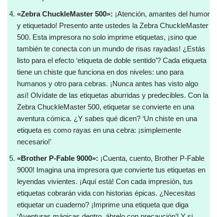
«Zebra ChuckleMaster 500»:
¡Atención, amantes del humor
y etiquetado! Presento ante ustedes la Zebra ChuckleMaster
500. Esta impresora no solo imprime etiquetas, ¡sino que
también te conecta con un mundo de risas rayadas! ¿Estás
listo para el efecto ‘etiqueta de doble sentido’? Cada etiqueta
tiene un chiste que funciona en dos niveles: uno para
humanos y otro para cebras. ¡Nunca antes has visto algo
así! Olvídate de las etiquetas aburridas y predecibles. Con la
Zebra ChuckleMaster 500, etiquetar se convierte en una
aventura cómica. ¿Y sabes qué dicen? ‘Un chiste en una
etiqueta es como rayas en una cebra: ¡simplemente
necesario!’
«Brother P-Fable 9000»:
¡Cuenta, cuento, Brother P-Fable
9000! Imagina una impresora que convierte tus etiquetas en
leyendas vivientes. ¡Aquí está! Con cada impresión, tus
etiquetas cobrarán vida con historias épicas. ¿Necesitas
etiquetar un cuaderno? ¡Imprime una etiqueta que diga
‘Aventuras mágicas dentro, ábrelo con precaución’! Y si