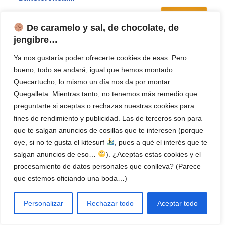
Ver Precio
De caramelo y sal, de chocolate, de
jengibre…
Se trata de uno de los modelos de impresora de etiquetas a
Ya nos gustaría poder ofrecerte cookies de esas. Pero
color más vendidas en tiendas virtuales. Es un equipo de mano
bueno, todo se andará, igual que hemos montado
con 2 líneas de impresión, 7 estilos de impresión, 5 tamaños de
Quecartucho, lo mismo un día nos da por montar
fuente, 8 estilos de caja, 3 idiomas disponibles y memoria de 9
Quegalleta. Mientras tanto, no tenemos más remedio que
etiquetas.
preguntarte si aceptas o rechazas nuestras cookies para
fines de rendimiento y publicidad. Las de terceros son para
que te salgan anuncios de cosillas que te interesen (porque
También incluye una poderosa y eficiente pantalla LCD
oye, si no te gusta el kitesurf
, pues a qué el interés que te
contentiva de 13 caracteres, desde donde es mucho más fácil
salgan anuncios de eso…
). ¿Aceptas estas cookies y el
la visualización de los efectos de pantalla, fuentes y otra
procesamiento de datos personales que conlleva? (Parece
información de interés vital.
que estemos oficiando una boda…)
La impresión térmica no requiere ni de tóner ni de tinta, pero
Personalizar
Rechazar todo
Aceptar todo
asegura impresiones de calidad en las etiquetas letra tag LT.
Incluye una función de apagado automático que permite un