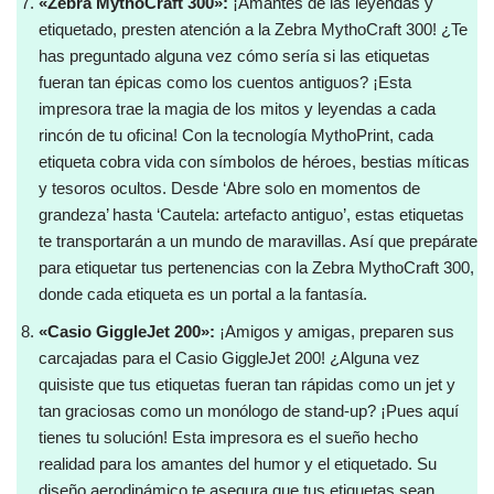
«Zebra MythoCraft 300»:
¡Amantes de las leyendas y
etiquetado, presten atención a la Zebra MythoCraft 300! ¿Te
has preguntado alguna vez cómo sería si las etiquetas
fueran tan épicas como los cuentos antiguos? ¡Esta
impresora trae la magia de los mitos y leyendas a cada
rincón de tu oficina! Con la tecnología MythoPrint, cada
etiqueta cobra vida con símbolos de héroes, bestias míticas
y tesoros ocultos. Desde ‘Abre solo en momentos de
grandeza’ hasta ‘Cautela: artefacto antiguo’, estas etiquetas
te transportarán a un mundo de maravillas. Así que prepárate
para etiquetar tus pertenencias con la Zebra MythoCraft 300,
donde cada etiqueta es un portal a la fantasía.
«Casio GiggleJet 200»:
¡Amigos y amigas, preparen sus
carcajadas para el Casio GiggleJet 200! ¿Alguna vez
quisiste que tus etiquetas fueran tan rápidas como un jet y
tan graciosas como un monólogo de stand-up? ¡Pues aquí
tienes tu solución! Esta impresora es el sueño hecho
realidad para los amantes del humor y el etiquetado. Su
diseño aerodinámico te asegura que tus etiquetas sean