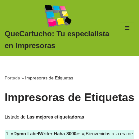
Saltar
al
contenido
QueCartucho: Tu especialista
en Impresoras
Portada
»
Impresoras de Etiquetas
Impresoras de Etiquetas
Listado de
Las mejores etiquetadoras
«Dymo LabelWriter Haha-3000»:
«¡Bienvenidos a la era de