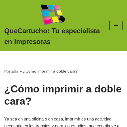
Saltar
al
contenido
QueCartucho: Tu especialista
en Impresoras
Portada
»
¿Cómo imprimir a doble cara?
¿Cómo imprimir a doble
cara?
Ya sea en una oficina o en casa, imprimir es una actividad
necesaria en los trabajos y para los estudios, que contribuye a