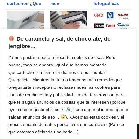
cartuchos ¿Que
móvil
fotográficas
saber antes de
comprar?
De caramelo y sal, de chocolate, de
jengibre…
Cómo imprimir a
Impresoras
¿Cuáles son las
Ya nos gustaría poder ofrecerte cookies de esas. Pero
doble cara en
Matriciales
mejores marcas
bueno, todo se andará, igual que hemos montado
Mac
de impresoras?
Quecartucho, lo mismo un día nos da por montar
Quegalleta. Mientras tanto, no tenemos más remedio que
preguntarte si aceptas o rechazas nuestras cookies para
fines de rendimiento y publicidad. Las de terceros son para
que te salgan anuncios de cosillas que te interesen (porque
Impresoras
Configurar
oye, si no te gusta el kitesurf
, pues a qué el interés que te
Baratas
impresora en red
salgan anuncios de eso…
). ¿Aceptas estas cookies y el
Windows 11
procesamiento de datos personales que conlleva? (Parece
{current_single_title} en
que estemos oficiando una boda…)