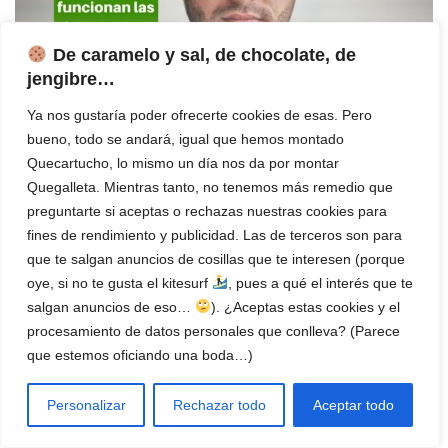
De caramelo y sal, de chocolate, de
jengibre…
Ya nos gustaría poder ofrecerte cookies de esas. Pero
bueno, todo se andará, igual que hemos montado
Quecartucho, lo mismo un día nos da por montar
Impresora de tinta o impresora láser: ¿Cuál elegir?
Quegalleta. Mientras tanto, no tenemos más remedio que
preguntarte si aceptas o rechazas nuestras cookies para
Contenido
[
Ocultar tabla
]
fines de rendimiento y publicidad. Las de terceros son para
que te salgan anuncios de cosillas que te interesen (porque
Impresoras para el hogar
oye, si no te gusta el kitesurf
, pues a qué el interés que te
Impresora para el hogar mas vendidas este mes
salgan anuncios de eso…
). ¿Aceptas estas cookies y el
¿Cuáles son las mejores impresoras para casa?
procesamiento de datos personales que conlleva? (Parece
Impresoras estudiantes
que estemos oficiando una boda…)
Impresoras para teletrabajo
Impresora para Casa
Mejor impresora para casa
Personalizar
Rechazar todo
Aceptar todo
➨ Epson Expression Premium XP-2200 Mejor impresora
barata para casa Multifunción de tinta: Cartuchos baratos