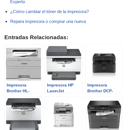
Experto
¿Cómo cambiar el tóner de la impresora?
Repara impresora o comprar una nueva
Entradas Relacionadas:
Impresora
Impresora HP
Impresora
Brother HL-
LaserJet
Brother DCP-
L2865DW |
M234sdw y
L1660W | Review
Review del
M234sdwe |
del Experto
Experto
Análisis del
Experto