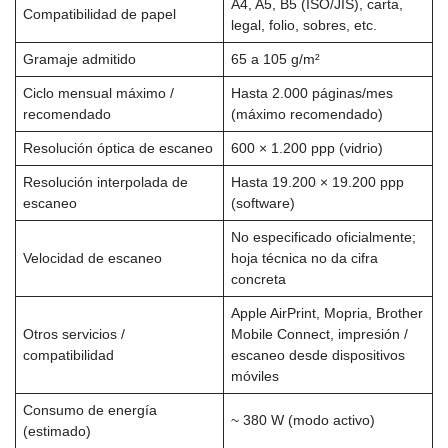
A4, A5, B5 (ISO/JIS), carta,
Compatibilidad de papel
legal, folio, sobres, etc.
Gramaje admitido
65 a 105 g/m²
Ciclo mensual máximo /
Hasta 2.000 páginas/mes
recomendado
(máximo recomendado)
Resolución óptica de escaneo
600 × 1.200 ppp (vidrio)
Resolución interpolada de
Hasta 19.200 × 19.200 ppp
escaneo
(software)
No especificado oficialmente;
Velocidad de escaneo
hoja técnica no da cifra
concreta
Apple AirPrint, Mopria, Brother
Otros servicios /
Mobile Connect, impresión /
compatibilidad
escaneo desde dispositivos
móviles
Consumo de energía
~ 380 W (modo activo)
(estimado)