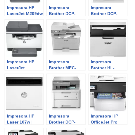
Impresora HP
Impresora
Impresora
LaserJet M209dw
Brother DCP-
Brother DCP-
y M209dwe |
L3550CDW |
L2620DW |
Review del
Review del
Review del
Experto
Experto
Experto
Impresora HP
Impresora
Impresora
LaserJet
Brother MFC-
Brother HL-
M234sdn y
L2980DW |
1210W | Review
M234sdne |
Review del
del Experto
Review del
Experto
Experto
Impresora HP
Impresora
Impresora HP
Laser 107w |
Brother DCP-
OfficeJet Pro
Review del
L3510CDW |
7730 | Review del
Experto
Review del
Experto