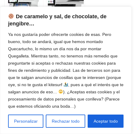
Experto
De caramelo y sal, de chocolate, de
jengibre…
Ya nos gustaría poder ofrecerte cookies de esas. Pero
Impresora HP
Impresora HP
Color LaserJet
LaserJet Pro
bueno, todo se andará, igual que hemos montado
Enterprise M480f
M428fdn | Review
Quecartucho, lo mismo un día nos da por montar
| Review del
del Experto
Quegalleta. Mientras tanto, no tenemos más remedio que
Experto
preguntarte si aceptas o rechazas nuestras cookies para
fines de rendimiento y publicidad. Las de terceros son para
Deja una respuesta
que te salgan anuncios de cosillas que te interesen (porque
oye, si no te gusta el kitesurf
, pues a qué el interés que te
Tu dirección de correo electrónico no será publicada.
Los
salgan anuncios de eso…
). ¿Aceptas estas cookies y el
campos obligatorios están marcados con
*
procesamiento de datos personales que conlleva? (Parece
que estemos oficiando una boda…)
Nombre
*
Personalizar
Rechazar todo
Aceptar todo