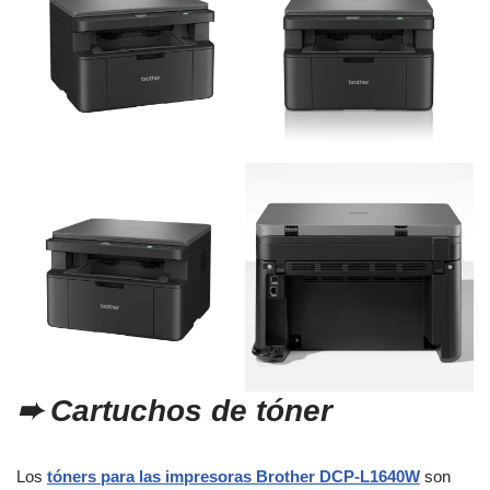
➨
Cartuchos de tóner
Los
tóners para las impresoras Brother
DCP-L1640W
son