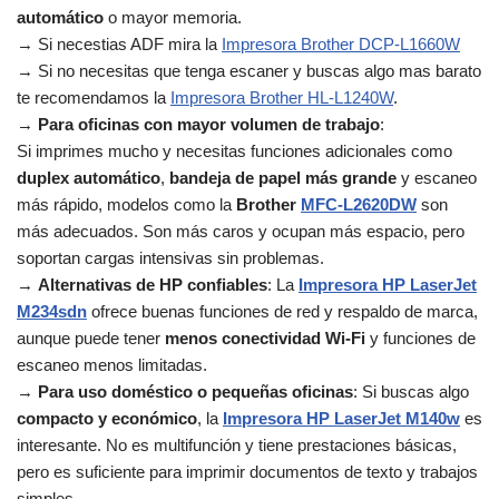
automático
o mayor memoria.
→ Si necestias ADF mira la
Impresora Brother DCP-L1660W
→ Si no necesitas que tenga escaner y buscas algo mas barato
te recomendamos la
Impresora Brother HL-L1240W
.
→
Para oficinas con mayor volumen de trabajo
:
Si imprimes mucho y necesitas funciones adicionales como
duplex automático
,
bandeja de papel más grande
y escaneo
más rápido, modelos como la
Brother
MFC‑L2620DW
son
más adecuados. Son más caros y ocupan más espacio, pero
soportan cargas intensivas sin problemas.
→
Alternativas de HP confiables
: La
Impresora HP LaserJet
M234sdn
ofrece buenas funciones de red y respaldo de marca,
aunque puede tener
menos conectividad Wi‑Fi
y funciones de
escaneo menos limitadas.
→
Para uso doméstico o pequeñas oficinas
: Si buscas algo
compacto y económico
, la
Impresora HP LaserJet M140w
es
interesante. No es multifunción y tiene prestaciones básicas,
pero es suficiente para imprimir documentos de texto y trabajos
simples.