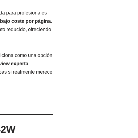
a para profesionales
bajo coste por página
.
to reducido, ofreciendo
siciona como una opción
view experta
epas si realmente merece
642W