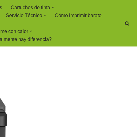
s
Cartuchos de tinta
Servicio Técnico
Cómo imprimir barato
rime con calor
ealmente hay diferencia?