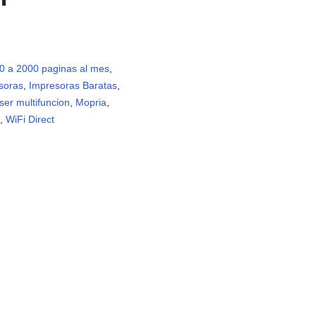
0 a 2000 paginas al mes
,
soras
,
Impresoras Baratas
,
ser multifuncion
,
Mopria
,
,
WiFi Direct