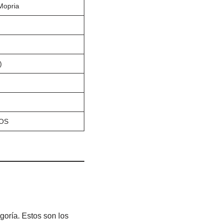
 Mopria
)
eOS
goría. Estos son los