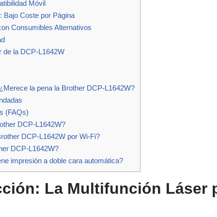
ibilidad Móvil
 Bajo Coste por Página
con Consumibles Alternativos
ad
r de la DCP-L1642W
: ¿Merece la pena la Brother DCP-L1642W?
endadas
s (FAQs)
Brother DCP-L1642W?
Brother DCP-L1642W por Wi-Fi?
other DCP-L1642W?
e impresión a doble cara automática?
ción: La Multifunción Láser p