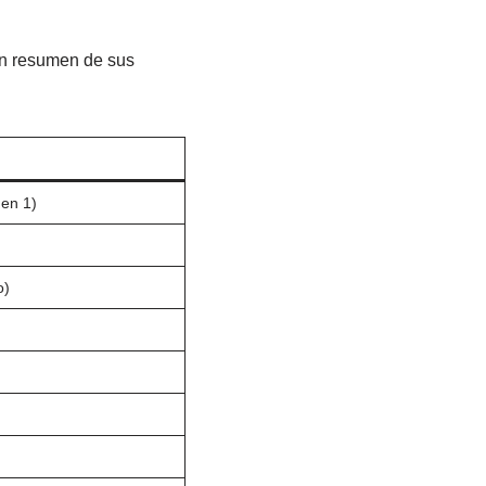
un resumen de sus
en 1)
o)