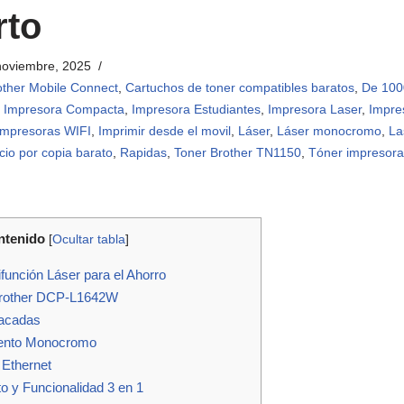
rto
noviembre, 2025
other Mobile Connect
,
Cartuchos de toner compatibles baratos
,
De 100
,
Impresora Compacta
,
Impresora Estudiantes
,
Impresora Laser
,
Impre
Impresoras WIFI
,
Imprimir desde el movil
,
Láser
,
Láser monocromo
,
La
cio por copia barato
,
Rapidas
,
Toner Brother TN1150
,
Tóner impresora
ntenido
[
Ocultar tabla
]
ifunción Láser para el Ahorro
 Brother DCP-L1642W
tacadas
iento Monocromo
 Ethernet
o y Funcionalidad 3 en 1