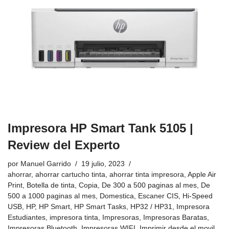
Impresora HP Smart Tank 5105 |
Review del Experto
por
Manuel Garrido
19 julio, 2023
ahorrar
,
ahorrar cartucho tinta
,
ahorrar tinta impresora
,
Apple Air
Print
,
Botella de tinta
,
Copia
,
De 300 a 500 paginas al mes
,
De
500 a 1000 paginas al mes
,
Domestica
,
Escaner CIS
,
Hi-Speed
USB
,
HP
,
HP Smart
,
HP Smart Tasks
,
HP32 / HP31
,
Impresora
Estudiantes
,
impresora tinta
,
Impresoras
,
Impresoras Baratas
,
Impresoras Bluetooth
,
Impresoras WIFI
,
Imprimir desde el movil
,