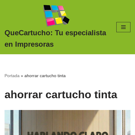
Saltar
al
contenido
QueCartucho: Tu especialista
en Impresoras
Portada
»
ahorrar cartucho tinta
ahorrar cartucho tinta