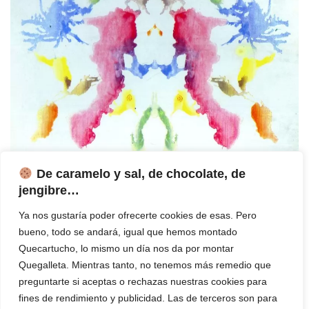
De caramelo y sal, de chocolate, de
Test de Rorschach o el test de las
jengibre…
manchas de tinta
Ya nos gustaría poder ofrecerte cookies de esas. Pero
bueno, todo se andará, igual que hemos montado
por
Manuel Garrido
24 diciembre, 2015
Quecartucho, lo mismo un día nos da por montar
ahorrar cartucho tinta
,
ahorrar tinta impresora
,
Tinta Impresora
Quegalleta. Mientras tanto, no tenemos más remedio que
preguntarte si aceptas o rechazas nuestras cookies para
fines de rendimiento y publicidad. Las de terceros son para