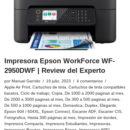
Impresora Epson WorkForce WF-
2950DWF | Review del Experto
por
Manuel Garrido
19 julio, 2023
4 comentarios
Apple Air Print
,
Cartuchos de tinta
,
Cartuchos de tinta compatibles
baratos
,
Ciclo de trabajo
,
Copia
,
De 1000 a 2000 paginas al mes
,
De 2000 a 3000 paginas al mes
,
De 300 a 500 paginas al mes
,
De 500 a 1000 paginas al mes
,
Domestica
,
Duplex
,
Elegante
,
Epson 604 / 604XL
,
Epson Connect
,
Escaner ADF
,
Escaner CIS
,
Fotografica
,
Hasta 300 páginas al mes
,
Impresión sin bordes
,
Impresora Compacta
,
Impresora Estudiantes
,
Impresoras
,
Impresoras Baratas
,
Impresoras Epson
,
Impresoras WIFI
,