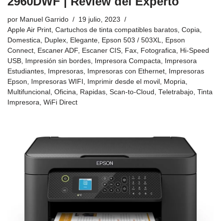
2960DWF | Review del Experto
por
Manuel Garrido
19 julio, 2023
Apple Air Print
,
Cartuchos de tinta compatibles baratos
,
Copia
,
Domestica
,
Duplex
,
Elegante
,
Epson 503 / 503XL
,
Epson
Connect
,
Escaner ADF
,
Escaner CIS
,
Fax
,
Fotografica
,
Hi-Speed
USB
,
Impresión sin bordes
,
Impresora Compacta
,
Impresora
Estudiantes
,
Impresoras
,
Impresoras con Ethernet
,
Impresoras
Epson
,
Impresoras WIFI
,
Imprimir desde el movil
,
Mopria
,
Multifuncional
,
Oficina
,
Rapidas
,
Scan-to-Cloud
,
Teletrabajo
,
Tinta
Impresora
,
WiFi Direct