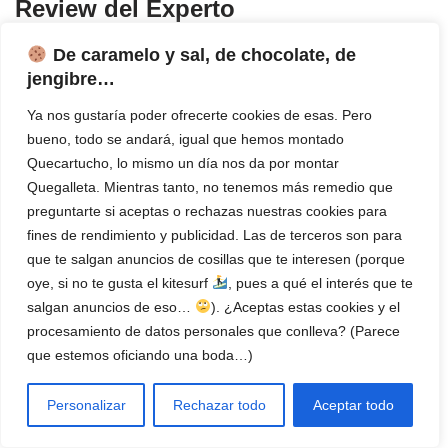
Review del Experto
por
Manuel Garrido
19 julio, 2023
2 comentarios
De caramelo y sal, de chocolate, de
Cartuchos de toner compatibles baratos
,
De 500 a 1000 paginas
jengibre…
al mes
,
Domestica
,
Elegante
,
Hi-Speed USB
,
HP
,
Impresora
Compacta
,
Impresora Estudiantes
,
Impresora Laser
,
Impresora
Ya nos gustaría poder ofrecerte cookies de esas. Pero
Monofunción
,
Impresoras
,
Impresoras Baratas
,
Láser
,
Láser
bueno, todo se andará, igual que hemos montado
monocromo
,
Laser monofunción
,
Oficina
,
Pequeñas
,
Rapidas
,
Quecartucho, lo mismo un día nos da por montar
Silenciosas
,
tecnología HP Auto-On/Auto-Off
,
Tóner HP 44A / HP
Quegalleta. Mientras tanto, no tenemos más remedio que
CF244A
,
Tóner impresora
preguntarte si aceptas o rechazas nuestras cookies para
fines de rendimiento y publicidad. Las de terceros son para
que te salgan anuncios de cosillas que te interesen (porque
oye, si no te gusta el kitesurf
, pues a qué el interés que te
salgan anuncios de eso…
). ¿Aceptas estas cookies y el
procesamiento de datos personales que conlleva? (Parece
que estemos oficiando una boda…)
Personalizar
Rechazar todo
Aceptar todo