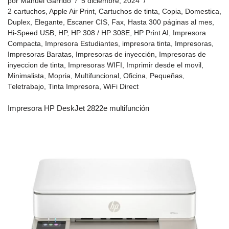
por
Manuel Garrido
5 diciembre, 2024
2 cartuchos
,
Apple Air Print
,
Cartuchos de tinta
,
Copia
,
Domestica
,
Duplex
,
Elegante
,
Escaner CIS
,
Fax
,
Hasta 300 páginas al mes
,
Hi-Speed USB
,
HP
,
HP 308 / HP 308E
,
HP Print AI
,
Impresora
Compacta
,
Impresora Estudiantes
,
impresora tinta
,
Impresoras
,
Impresoras Baratas
,
Impresoras de inyección
,
Impresoras de
inyeccion de tinta
,
Impresoras WIFI
,
Imprimir desde el movil
,
Minimalista
,
Mopria
,
Multifuncional
,
Oficina
,
Pequeñas
,
Teletrabajo
,
Tinta Impresora
,
WiFi Direct
Impresora HP DeskJet 2822e multifunción