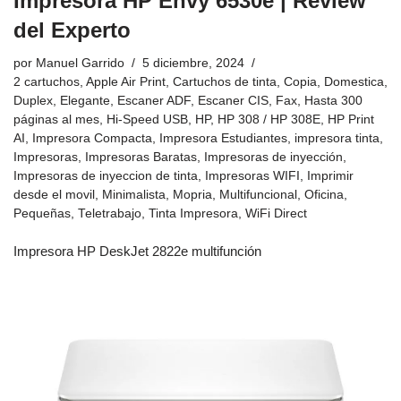
Impresora HP Envy 6530e | Review
del Experto
por
Manuel Garrido
5 diciembre, 2024
2 cartuchos
,
Apple Air Print
,
Cartuchos de tinta
,
Copia
,
Domestica
,
Duplex
,
Elegante
,
Escaner ADF
,
Escaner CIS
,
Fax
,
Hasta 300
páginas al mes
,
Hi-Speed USB
,
HP
,
HP 308 / HP 308E
,
HP Print
AI
,
Impresora Compacta
,
Impresora Estudiantes
,
impresora tinta
,
Impresoras
,
Impresoras Baratas
,
Impresoras de inyección
,
Impresoras de inyeccion de tinta
,
Impresoras WIFI
,
Imprimir
desde el movil
,
Minimalista
,
Mopria
,
Multifuncional
,
Oficina
,
Pequeñas
,
Teletrabajo
,
Tinta Impresora
,
WiFi Direct
Impresora HP DeskJet 2822e multifunción