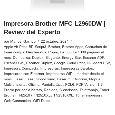
Impresora Brother MFC-L2960DW |
Review del Experto
por
Manuel Garrido
22 octubre, 2024
Apple Air Print
,
BR-Script3
,
Brother
,
Brother Apps
,
Cartuchos de
toner compatibles baratos
,
Copia
,
De 3000 a 4000 paginas al
mes
,
Domestica
,
Duplex
,
Elegante
,
Energy Star
,
Escaner ADF
,
Escaner CIS
,
Escaner Duplex
,
Google Cloud Print
,
Hi-Speed USB
,
Impresora Compacta
,
Impresoras
,
Impresoras Baratas
,
Impresoras con Ethernet
,
Impresoras WIFI
,
Imprimir desde el
movil
,
Láser
,
Láser monocromo
,
Laser multifuncion
,
Mopria
,
Multifuncional
,
Oficina
,
Pantalla táctil
,
PCL6
,
PDF Version 1.7
,
Precio por copia barato
,
Rapidas
,
Silenciosas
,
Teletrabajo
,
Toner
Brother TN2510 / TN2510XL / TN2510XXL
,
Tóner impresora
,
Web Connection
,
WiFi Direct