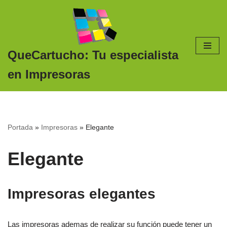
Saltar
al
contenido
QueCartucho: Tu especialista
en Impresoras
Portada
»
Impresoras
»
Elegante
Elegante
Impresoras elegantes
Las impresoras ademas de realizar su función puede tener un