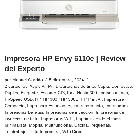
Impresora HP Envy 6110e | Review
del Experto
por
Manuel Garrido
5 diciembre, 2024
2 cartuchos
,
Apple Air Print
,
Cartuchos de tinta
,
Copia
,
Domestica
,
Duplex
,
Elegante
,
Escaner CIS
,
Fax
,
Hasta 300 páginas al mes
,
Hi-Speed USB
,
HP
,
HP 308 / HP 308E
,
HP Print AI
,
Impresora
Compacta
,
Impresora Estudiantes
,
impresora tinta
,
Impresoras
,
Impresoras Baratas
,
Impresoras de inyección
,
Impresoras de
inyeccion de tinta
,
Impresoras WIFI
,
Imprimir desde el movil
,
Minimalista
,
Mopria
,
Multifuncional
,
Oficina
,
Pequeñas
,
Teletrabajo
,
Tinta Impresora
,
WiFi Direct