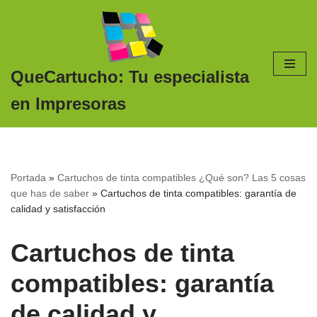
Saltar
al
contenido
QueCartucho: Tu especialista
en Impresoras
Portada
»
Cartuchos de tinta compatibles ¿Qué son? Las 5 cosas
que has de saber
»
Cartuchos de tinta compatibles: garantía de
calidad y satisfacción
Cartuchos de tinta
compatibles: garantía
de calidad y