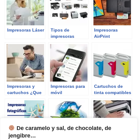
Impresoras Láser
Tipos de
Impresoras
impresoras
AirPrint
Impresoras y
Impresoras para
Cartuchos de
cartuchos ¿Que
móvil
tinta compatibles
saber antes de
¿Qué son? Las 5
comprar?
cosas que has
de saber
De caramelo y sal, de chocolate, de
jengibre…