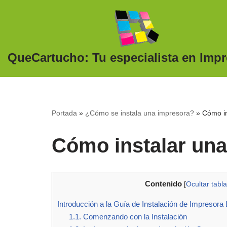
Saltar
al
QueCartucho: Tu especialista en Imp
contenido
Portada
»
¿Cómo se instala una impresora?
»
Cómo in
Cómo instalar una
Contenido
[
Ocultar tabla
Introducción a la Guía de Instalación de Impresor
1.1. Comenzando con la Instalación