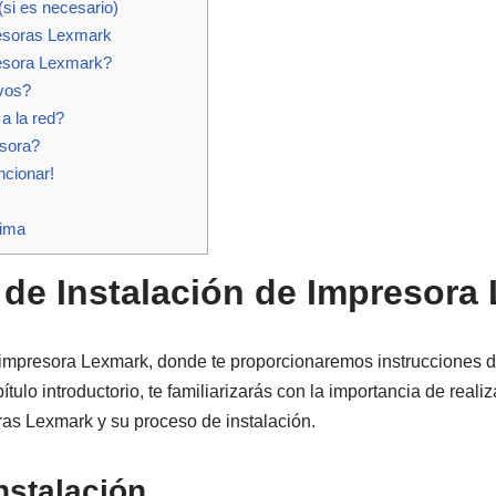
(si es necesario)
resoras Lexmark
esora Lexmark?
ivos?
a la red?
esora?
ncionar!
tima
a de Instalación de Impresora
 impresora Lexmark, donde te proporcionaremos instrucciones d
pítulo introductorio, te familiarizarás con la importancia de real
ras Lexmark y su proceso de instalación.
nstalación