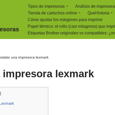
Tipos de impresoras
Análisis de impresora
Tienda de cartuchos online
QueHistoria
Cómo ajustar los márgenes para imprimir
Papel térmico: el rollo (casi milagroso) que imp
resoras
Etiquetas Brother originales vs compatibles: ¿r
stalar una impresora lexmark
 impresora lexmark
]
a Lexmark