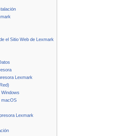
talación
exmark
de el Sitio Web de Lexmark
Datos
resora
mpresora Lexmark
 Red)
en Windows
 en macOS
mpresora Lexmark
ación