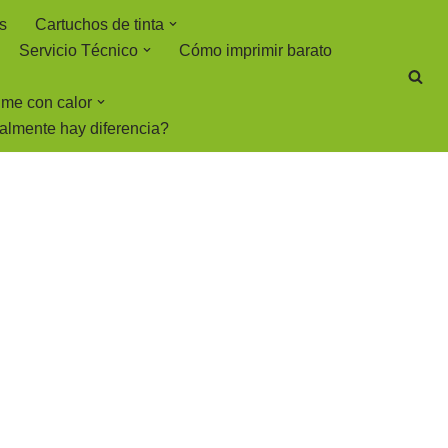
s
Cartuchos de tinta
Servicio Técnico
Cómo imprimir barato
rime con calor
ealmente hay diferencia?