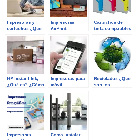
Impresoras y
Impresoras
Cartuchos de
cartuchos ¿Que
AirPrint
tinta compatibles
saber antes de
¿Qué son? Las 5
comprar?
cosas que has
de saber
HP Instant Ink,
Impresoras para
Reciclados ¿Que
¿Qué es? ¿Cómo
móvil
son los
funciona y qué
cartuchos de
necesitas saber?
tinta reciclados?
Aquí todo lo que
has de saber.
Impresoras
Cómo instalar