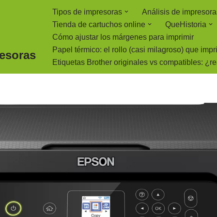
Tipos de impresoras
Análisis de impresora
Tienda de cartuchos online
QueHistoria
Cómo ajustar los márgenes para imprimir
Papel térmico: el rollo (casi milagroso) que imp
resoras
Etiquetas Brother originales vs compatibles: ¿r