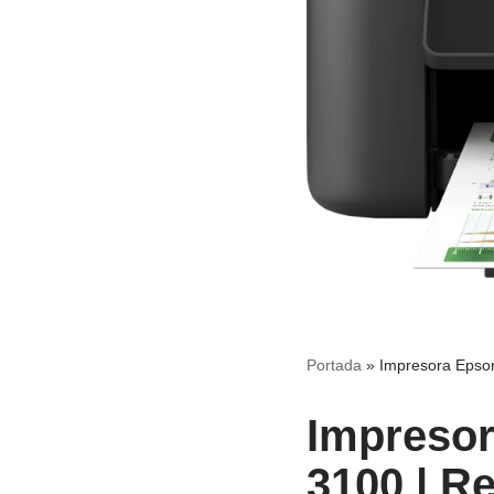
Portada
»
Impresora Epson
Impreso
3100 | R