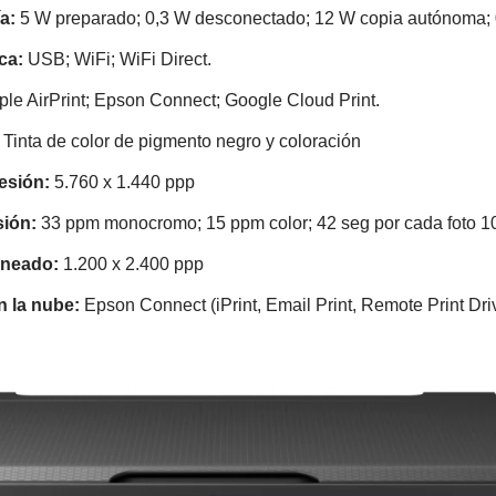
a:
5 W preparado; 0,3 W desconectado; 12 W copia autónoma; 0
ca:
USB; WiFi; WiFi Direct.
le AirPrint; Epson Connect; Google Cloud Print.
Tinta de color de pigmento negro y coloración
esión:
5.760 x 1.440 ppp
sión:
33 ppm monocromo; 15 ppm color; 42 seg por cada foto 10
aneado:
1.200 x 2.400 ppp
n la nube:
Epson Connect (iPrint, Email Print, Remote Print Drive