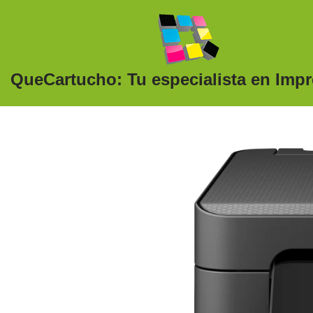
Saltar
al
QueCartucho: Tu especialista en Imp
contenido