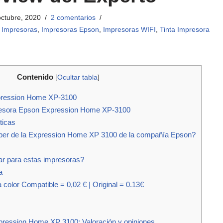
octubre, 2020
2 comentarios
,
Impresoras
,
Impresoras Epson
,
Impresoras WIFI
,
Tinta Impresora
Contenido
[
Ocultar tabla
]
pression Home XP-3100
presora Epson Expression Home XP-3100
ticas
er de la Expression Home XP 3100 de la compañía Epson?
ar para estas impresoras?
a
 color Compatible = 0,02 € | Original = 0.13€
ression Home XP 3100: Valoración y opiniones