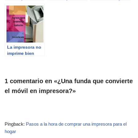
láser?
con gel
acceder a los
antibacterial
consumos de
después de
tinta
cambiar un
tóner?
La impresora no
imprime bien
¿Qué hacer?
1 comentario en «¿Una funda que convierte
el móvil en impresora?»
Pingback:
Pasos a la hora de comprar una impresora para el
hogar