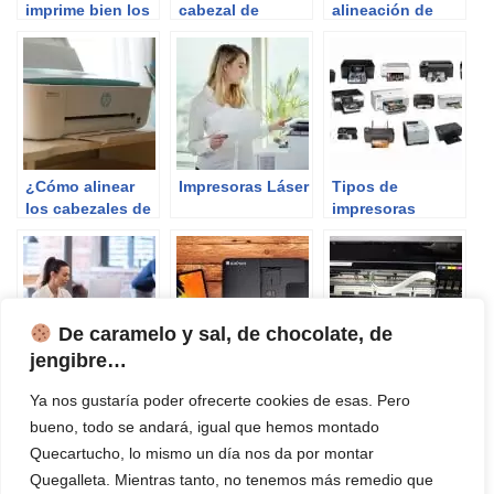
imprime bien los
cabezal de
alineación de
colores (rosa,
impresión?
cabezales?
verde, azul,
amarillo, rojo)
¿Cómo alinear
Impresoras Láser
Tipos de
los cabezales de
impresoras
una impresora
HP?
De caramelo y sal, de chocolate, de
jengibre…
Cómo limpiar
Impresoras
Como limpiar los
Ya nos gustaría poder ofrecerte cookies de esas. Pero
cabezales de
AirPrint
cabezales de la
bueno, todo se andará, igual que hemos montado
impresión
impresora Epson
Brother
Quecartucho, lo mismo un día nos da por montar
Quegalleta. Mientras tanto, no tenemos más remedio que