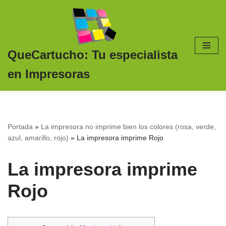
Saltar
al
contenido
QueCartucho: Tu especialista
en Impresoras
Portada
»
La impresora no imprime bien los colores (rosa, verde,
azul, amarillo, rojo)
»
La impresora imprime Rojo
La impresora imprime
Rojo