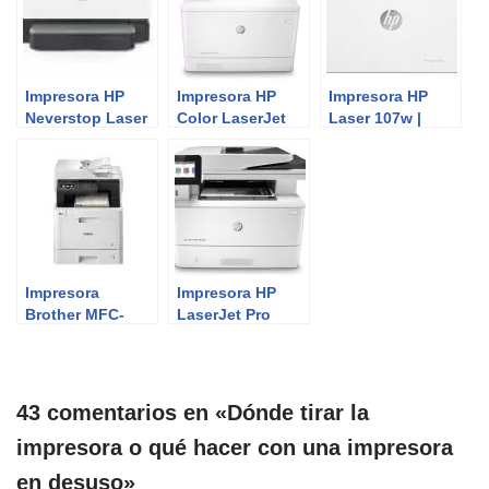
Impresora HP
Impresora HP
Impresora HP
Neverstop Laser
Color LaserJet
Laser 107w |
1001nw | Review
Enterprise M480f
Review del
del Experto
| Review del
Experto
Experto
Impresora
Impresora HP
Brother MFC-
LaserJet Pro
L8690CDW |
M428fdn | Review
Review del
del Experto
Experto
43 comentarios en «Dónde tirar la
impresora o qué hacer con una impresora
en desuso»