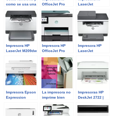
como se usa una
OfficeJet Pro
LaserJet
impresora 3D
7730 | Review del
M234sdw y
Experto
M234sdwe |
Análisis del
Experto
Impresora HP
Impresora HP
Impresora HP
LaserJet M209dw
OfficeJet Pro
LaserJet
y M209dwe |
9025 | Review del
M234sdn y
Review del
Experto
M234sdne |
Experto
Review del
Experto
Impresora Epson
La impresora no
Impresoras HP
Expression
imprime bien
DeskJet 2722 |
Photo XP-65 |
¿Qué hacer?
Review del
Review del
Experto
Experto