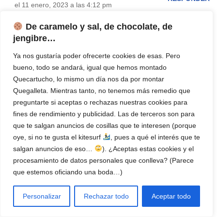
el 11 enero, 2023 a las 4:12 pm
De caramelo y sal, de chocolate, de
Muy buenas, David:
jengibre…
Los fabricantes y distribuidores pagamos para que empresas
público-privadas como Ecoembes gestione el residuo. No me
Ya nos gustaría poder ofrecerte cookies de esas. Pero
has dicho que zona, pero ellos te pueden indicar como
bueno, todo se andará, igual que hemos montado
hacerlo.
Quecartucho, lo mismo un día nos da por montar
Quegalleta. Mientras tanto, no tenemos más remedio que
preguntarte si aceptas o rechazas nuestras cookies para
fines de rendimiento y publicidad. Las de terceros son para
que te salgan anuncios de cosillas que te interesen (porque
Silvia Bravo
RESPONDER
oye, si no te gusta el kitesurf
, pues a qué el interés que te
el 21 noviembre, 2022 a las 6:37 pm
salgan anuncios de eso…
). ¿Aceptas estas cookies y el
procesamiento de datos personales que conlleva? (Parece
Buenas tardes, tengo una impresora de la marca Ricoh modelo
que estemos oficiando una boda…)
AFICIO SPC222SF, es grande del tipo de impresoras que
suelen usarse en una oficina, puedo llevarla a un punto limpio si
Personalizar
Rechazar todo
Aceptar todo
más, o debo seguir un procedimiento especial?. He llamado a la
marca pero me dicen que ellos no se hacen cargo del reciclaje