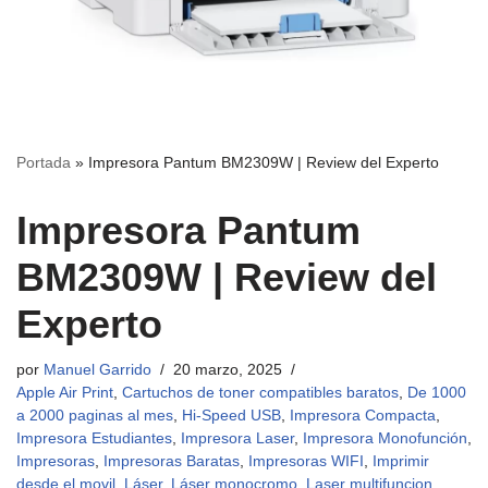
Portada
»
Impresora Pantum BM2309W | Review del Experto
Impresora Pantum
BM2309W | Review del
Experto
por
Manuel Garrido
20 marzo, 2025
Apple Air Print
,
Cartuchos de toner compatibles baratos
,
De 1000
a 2000 paginas al mes
,
Hi-Speed USB
,
Impresora Compacta
,
Impresora Estudiantes
,
Impresora Laser
,
Impresora Monofunción
,
Impresoras
,
Impresoras Baratas
,
Impresoras WIFI
,
Imprimir
desde el movil
,
Láser
,
Láser monocromo
,
Laser multifuncion
,