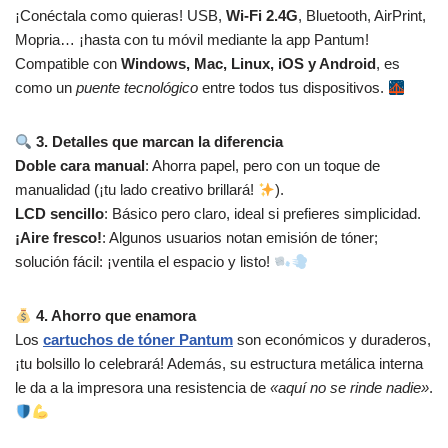
¡Conéctala como quieras! USB,
Wi-Fi 2.4G
, Bluetooth, AirPrint,
Mopria… ¡hasta con tu móvil mediante la app Pantum!
Compatible con
Windows, Mac, Linux, iOS y Android
, es
como un
puente tecnológico
entre todos tus dispositivos.
3. Detalles que marcan la diferencia
Doble cara manual
: Ahorra papel, pero con un toque de
manualidad (¡tu lado creativo brillará!
).
LCD sencillo
: Básico pero claro, ideal si prefieres simplicidad.
¡Aire fresco!
: Algunos usuarios notan emisión de tóner;
solución fácil: ¡ventila el espacio y listo!
4. Ahorro que enamora
Los
cartuchos de tóner Pantum
son económicos y duraderos,
¡tu bolsillo lo celebrará! Además, su estructura metálica interna
le da a la impresora una resistencia de
«aquí no se rinde nadie»
.