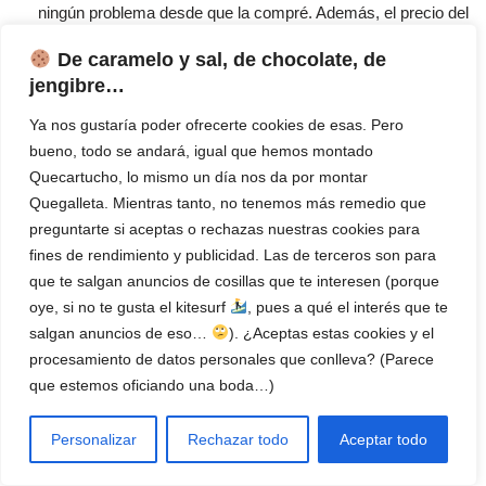
ningún problema desde que la compré. Además, el precio del
tóner compatible es muy bueno, lo que me permite ahorrar
De caramelo y sal, de chocolate, de
mucho en consumibles.»
jengibre…
«
A veces le cuesta coger el papel»:
«En general, estoy
Ya nos gustaría poder ofrecerte cookies de esas. Pero
contento con la impresora, pero a veces tiene problemas
bueno, todo se andará, igual que hemos montado
para coger el papel. Tengo que asegurarme de que esté bien
Quecartucho, lo mismo un día nos da por montar
colocado para evitar atascos. Es un pequeño inconveniente,
Quegalleta. Mientras tanto, no tenemos más remedio que
pero puede resultar molesto.
preguntarte si aceptas o rechazas nuestras cookies para
«
Perfecta para Linux Mint»:
«Como usuario de Linux Mint,
fines de rendimiento y publicidad. Las de terceros son para
siempre tengo problemas para encontrar impresoras
que te salgan anuncios de cosillas que te interesen (porque
compatibles. Esta funciona perfectamente, sin necesidad de
oye, si no te gusta el kitesurf
, pues a qué el interés que te
instalar drivers adicionales. ¡Una maravilla!»
salgan anuncios de eso…
). ¿Aceptas estas cookies y el
«
Rápida y fiable»:
«Necesitaba una impresora rápida para
procesamiento de datos personales que conlleva? (Parece
mi pequeño negocio, y esta cumple con creces. La velocidad
que estemos oficiando una boda…)
de impresión es impresionante, y hasta ahora no he tenido
ningún problema de atascos o fallos. ¡Muy recomendable!»
Personalizar
Rechazar todo
Aceptar todo