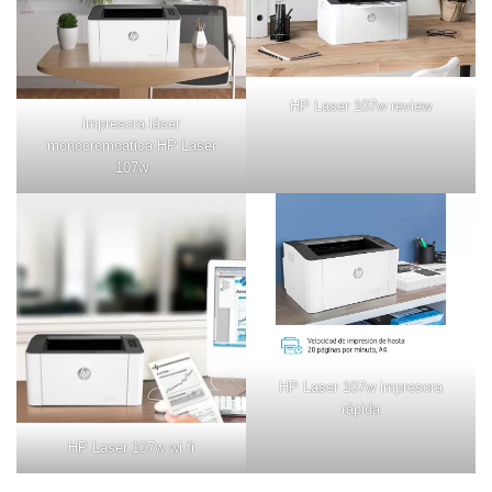
HP Laser 107w review
impresora láser
monocromoatica HP Laser
107w
HP Laser 107w impresora
rápida
HP Laser 107w wi fi