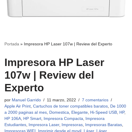
Portada
»
Impresora HP Laser 107w | Review del Experto
Impresora HP Laser
107w | Review del
Experto
por
Manuel Garrido
11 marzo, 2022
7 comentarios
Apple Air Print
,
Cartuchos de toner compatibles baratos
,
De 1000
a 2000 paginas al mes
,
Domestica
,
Elegante
,
Hi-Speed USB
,
HP
,
HP 106A
,
HP Smart
,
Impresora Compacta
,
Impresora
Estudiantes
,
Impresora Laser
,
Impresoras
,
Impresoras Baratas
,
Impresoras WIFI
,
Imprimir desde el movil
,
Láser
,
Láser