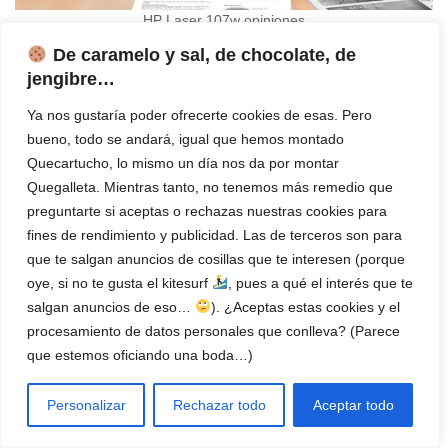
HP Laser 107w opiniones
De caramelo y sal, de chocolate, de
Después de hacer un análisis exhaustivo de esta impresora HP,
jengibre…
hemos concluido que se trata de una impresora básica pero
eficiente que ha ganado reputación positiva entre diversos
Ya nos gustaría poder ofrecerte cookies de esas. Pero
clientes, quienes, en su mayoría, coinciden con que:
bueno, todo se andará, igual que hemos montado
Quecartucho, lo mismo un día nos da por montar
Quegalleta. Mientras tanto, no tenemos más remedio que
La impresora es muy fácil instalarla y configurarla por wifi.
preguntarte si aceptas o rechazas nuestras cookies para
Muy recomendable para uso casero.
fines de rendimiento y publicidad. Las de terceros son para
Compacta y rápida, más fácil de configurar Red inalámbrica
que te salgan anuncios de cosillas que te interesen (porque
por cable que por WiFi. Buena impresión general
oye, si no te gusta el kitesurf
, pues a qué el interés que te
salgan anuncios de eso…
). ¿Aceptas estas cookies y el
Después de unos meses de uso funciona sin problemas,
procesamiento de datos personales que conlleva? (Parece
muy contento con esta compra además que me salió un
que estemos oficiando una boda…)
poco más barata ya que la compre en oferta.
De uso va bien, imprime genial, algo lento pero bien. El
Personalizar
Rechazar todo
Aceptar todo
problema que tengo es que no es fácil la conexión con wifi
con el ordenador o el móvil teniendo que quitar el wifi de casa