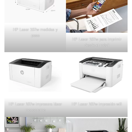
HP Laser 107w medidas y
peso
HP Laser 107w para imprimir
desde el móvil
HP Laser 107w impresora láser
HP Laser 107w impresión wifi
monocromo