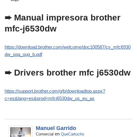
➨
Manual
impresora brother
mfc-j6530dw
https://download.brother.com/welcome/doc100587/cv_mfc6930
dw_spa_oug_b.pdf
➨
Drivers
brother mfc j6530dw
https://support.brother.com/g/b/downloadtop.aspx?
c=es&lang=es&prod=mfcj6530dw_us_eu_as
Manuel Garrido
en
Comercial
QueCartucho