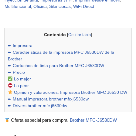
inyeccion de tinta
,
Impresoras WIFI
,
Imprimir desde el movil
,
Multifuncional
,
Oficina
,
Silenciosas
,
WiFi Direct
Contenido
[
Ocultar tabla
]
➨ Impresora
➨ Características de la impresora MFC J6530DW de la
Brother
➨ Cartuchos de tinta para Brother MFC J6530DW
➨ Precio
Lo mejor
Lo peor
Opinión y valoraciones: Impresora Brother MFC J6530 DW
➨ Manual impresora brother mfc-j6530dw
➨ Drivers brother mfc j6530dw
Oferta especial para compra:
Brother MFC-J6530DW