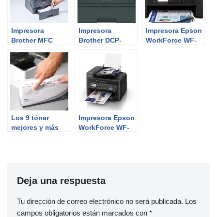
Impresora
Impresora
Impresora Epson
Brother MFC
Brother DCP-
WorkForce WF-
L2710DW
L2530DW |
2850DWF |
Review del
Review del
Experto
Experto
Los 9 tóner
Impresora Epson
mejores y más
WorkForce WF-
vendidos
2630WF
Deja una respuesta
Tu dirección de correo electrónico no será publicada.
Los
campos obligatorios están marcados con
*