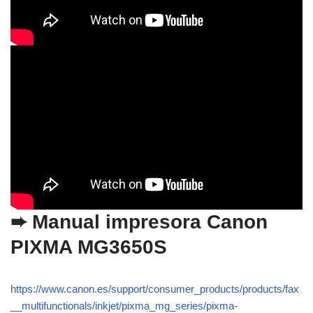
➨ Manual impresora Canon
PIXMA MG3650S
https://www.canon.es/support/consumer_products/products/fax
__multifunctionals/inkjet/pixma_mg_series/pixma-