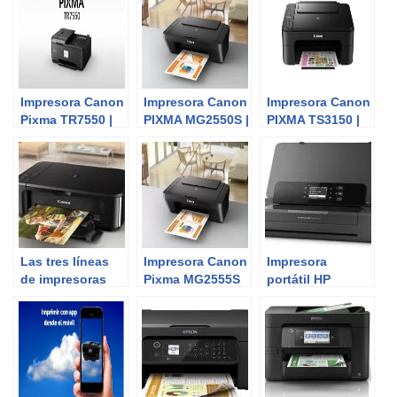
Impresora Canon
Impresora Canon
Impresora Canon
Pixma TR7550 |
PIXMA MG2550S |
PIXMA TS3150 |
Review del
Review del
Review del
Experto
Experto
Experto
Las tres líneas
Impresora Canon
Impresora
de impresoras
Pixma MG2555S
portátil HP
Canon
OfficeJet 200 |
Review del
Experto