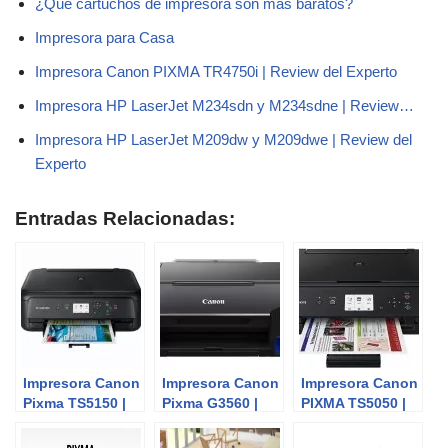
¿Qué cartuchos de impresora son más baratos?
Impresora para Casa
Impresora Canon PIXMA TR4750i | Review del Experto
Impresora HP LaserJet M234sdn y M234sdne | Review…
Impresora HP LaserJet M209dw y M209dwe | Review del
Experto
Entradas Relacionadas:
Impresora Canon
Impresora Canon
Impresora Canon
Pixma TS5150 |
Pixma G3560 |
PIXMA TS5050 |
Review del
Review del
Review del
Experto
Experto
Experto