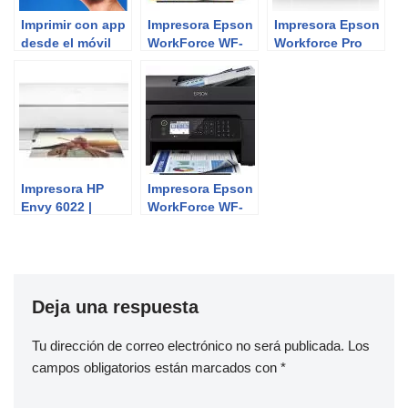
Imprimir con app
Impresora Epson
Impresora Epson
desde el móvil
WorkForce WF-
Workforce Pro
2810DWF |
WF-4820DWF |
Review del
Review del
Experto
Experto
Impresora HP
Impresora Epson
Envy 6022 |
WorkForce WF-
Review del
2850DWF |
Experto
Review del
Experto
Deja una respuesta
Tu dirección de correo electrónico no será publicada.
Los
campos obligatorios están marcados con
*