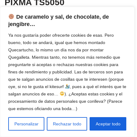
PIXMA TS5050
De caramelo y sal, de chocolate, de
https://gdlp01.c-
jengibre…
wss.com/gds/3/0300025223/02/TS5000ser_OnlineManual_Win
Ya nos gustaría poder ofrecerte cookies de esas. Pero
_ES_V02.pdf
bueno, todo se andará, igual que hemos montado
Quecartucho, lo mismo un día nos da por montar
➨ Drivers Canon PIXMA
Quegalleta. Mientras tanto, no tenemos más remedio que
TS5050
preguntarte si aceptas o rechazas nuestras cookies para
fines de rendimiento y publicidad. Las de terceros son para
que te salgan anuncios de cosillas que te interesen (porque
https://www.canon.es/support/consumer_produ
c
ts/products/fax
oye, si no te gusta el kitesurf
, pues a qué el interés que te
__multifunctionals/inkjet/pixma_ts_series/pixma-ts5050.html?
salgan anuncios de eso…
). ¿Aceptas estas cookies y el
type=drivers&language=es&
procesamiento de datos personales que conlleva? (Parece
que estemos oficiando una boda…)
Personalizar
Rechazar todo
Aceptar todo
Manuel Garrido
en
Comercial
QueCartucho