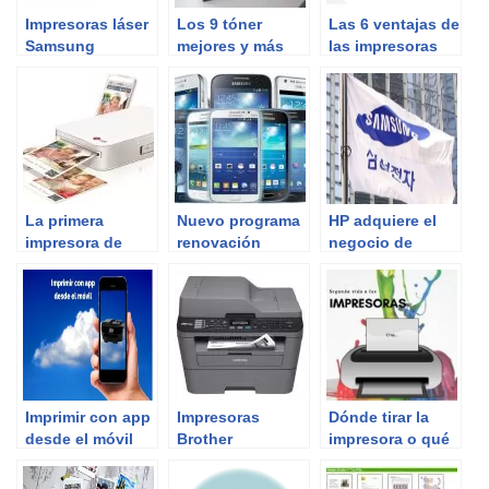
Impresoras láser
Los 9 tóner
Las 6 ventajas de
Samsung
mejores y más
las impresoras
vendidos
con Android
La primera
Nuevo programa
HP adquiere el
impresora de
renovación
negocio de
bolsillo
móviles
impresoras de
Samsung.
Samsung por 935
millones
Imprimir con app
Impresoras
Dónde tirar la
desde el móvil
Brother
impresora o qué
hacer con una
impresora en