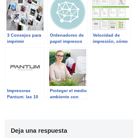
desuso
3 Consejos para
Ordenadores de
Velocidad de
imprimir
papel impresos
impresión, cómo
fotografías con
con tinta de
se calcula
calidad
plata: suena a
ciencia-ficción,
pero es el futuro
Impresoras
Proteger el medio
Pantum: las 10
ambiente con
mejores
cartuchos
reciclados
Deja una respuesta