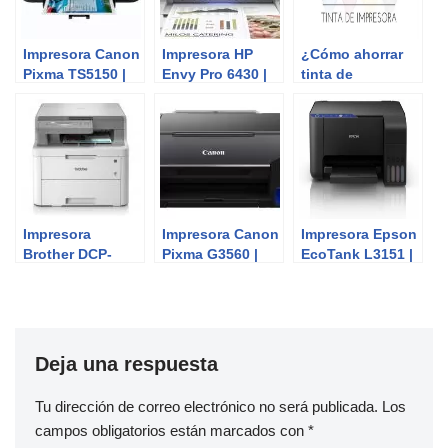
Impresora Canon
Impresora HP
¿Cómo ahorrar
Pixma TS5150 |
Envy Pro 6430 |
tinta de
Review del
Review del
impresora?
Experto
Experto
Impresora
Impresora Canon
Impresora Epson
Brother DCP-
Pixma G3560 |
EcoTank L3151 |
L3510CDW |
Review del
Review del
Review del
Experto
Experto
Experto
Deja una respuesta
Tu dirección de correo electrónico no será publicada.
Los
campos obligatorios están marcados con
*