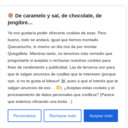
➨ Unboxing
De caramelo y sal, de chocolate, de
jengibre…
Aunque estas review están en ingles puedes ponerte los
Ya nos gustaría poder ofrecerte cookies de esas. Pero
subtítulos en castellano, pero sobre todo están bien, para ver el
bueno, todo se andará, igual que hemos montado
tamaño, calidad de impresión, y hacerte una idea de como es
Quecartucho, lo mismo un día nos da por montar
de verdad este modelo de impresora.
Quegalleta. Mientras tanto, no tenemos más remedio que
preguntarte si aceptas o rechazas nuestras cookies para
fines de rendimiento y publicidad. Las de terceros son para
que te salgan anuncios de cosillas que te interesen (porque
oye, si no te gusta el kitesurf
, pues a qué el interés que te
salgan anuncios de eso…
). ¿Aceptas estas cookies y el
procesamiento de datos personales que conlleva? (Parece
que estemos oficiando una boda…)
Personalizar
Rechazar todo
Aceptar todo