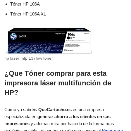
Tóner HP 106A
Tóner HP 106A XL
hp laser mfp 137fnw tóner
¿Que Tóner comprar para esta
impresora láser multifunción de
HP?
Como ya sabréis
QueCartucho.es
es una empresa
especializada en
generar ahorro a los clientes en sus
impresiones
y ademas mira por hacerlo de la forma mas
ecológica posible, es por esta razón que aunque el
tóner para