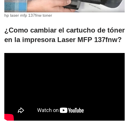
hp laser mfp 137fnw toner
¿Como cambiar el cartucho de tóner
en la impresora
Laser MFP 137fnw
?