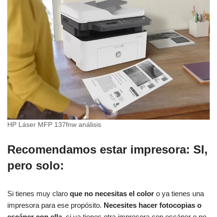
HP Láser MFP 137fnw análisis
Recomendamos estar impresora:
SI
,
pero solo:
Si tienes muy claro
que no necesitas el color
o ya tienes una
impresora para ese propósito.
Necesites hacer fotocopias o
escáner con ella
, si ya tienes otra impresora con escáner o no