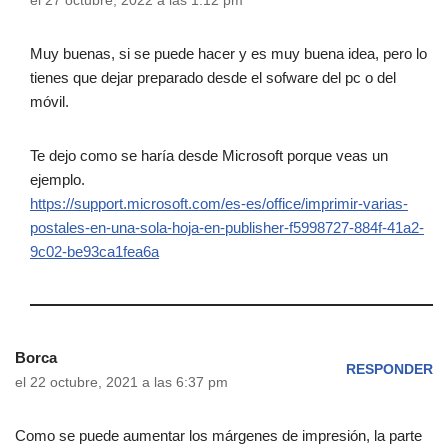
el 27 octubre, 2022 a las 1:12 pm
Muy buenas, si se puede hacer y es muy buena idea, pero lo
tienes que dejar preparado desde el sofware del pc o del
móvil.
Te dejo como se haría desde Microsoft porque veas un
ejemplo.
https://support.microsoft.com/es-es/office/imprimir-varias-
postales-en-una-sola-hoja-en-publisher-f5998727-884f-41a2-
9c02-be93ca1fea6a
Borca
RESPONDER
el 22 octubre, 2021 a las 6:37 pm
Como se puede aumentar los márgenes de impresión, la parte