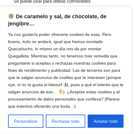
Se puede usar para obleas comestibles
De caramelo y sal, de chocolate, de
jengibre…
Carlos
Ya nos gustaría poder ofrecerte cookies de esas. Pero
RESPONDER
el 16 enero, 2024 a las 1:14 pm
bueno, todo se andará, igual que hemos montado
Quecartucho, lo mismo un día nos da por montar
Buenos días.
Quegalleta. Mientras tanto, no tenemos más remedio que
En el modelo HP 2723e, ¿qué quiere decir que para imprimir
preguntarte si aceptas o rechazas nuestras cookies para
debe estar conectado a internet y debe usar tinta original?
fines de rendimiento y publicidad. Las de terceros son para
¿Está más limitada que el resto de referencias del mismo
que te salgan anuncios de cosillas que te interesen (porque
modelo?
oye, si no te gusta el kitesurf
, pues a qué el interés que te
Gracias.
salgan anuncios de eso…
). ¿Aceptas estas cookies y el
procesamiento de datos personales que conlleva? (Parece
que estemos oficiando una boda…)
Personalizar
Rechazar todo
Aceptar todo
Manuel Garrido
RESPONDER
el 17 enero, 2024 a las 12:39 pm