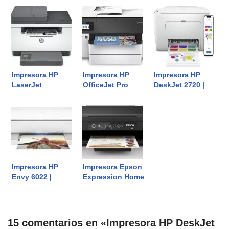
Review del
4130 | Review del
impresora 3D
Experto
Experto
Impresora HP
Impresora HP
Impresora HP
LaserJet
OfficeJet Pro
DeskJet 2720 |
M234sdw y
7730 | Review del
Review del
M234sdwe |
Experto
Experto
Análisis del
Experto
Impresora HP
Impresora Epson
Envy 6022 |
Expression Home
Review del
XP-2200 | Review
Experto
del Experto
15 comentarios en «Impresora HP DeskJet