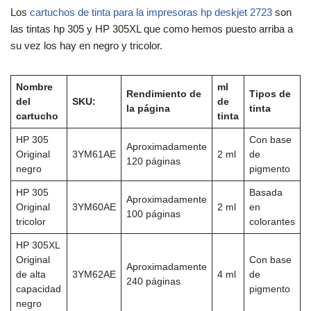
Los
cartuchos de tinta para la impresoras hp deskjet 2723
son
las tintas hp 305 y HP 305XL que como hemos puesto arriba a
su vez los hay en negro y tricolor.
Nombre
ml
Rendimiento de
Tipos de
del
SKU:
de
la página
tinta
cartucho
tinta
HP 305
Con base
Aproximadamente
Original
3YM61AE
2 ml
de
120 páginas
negro
pigmento
HP 305
Basada
Aproximadamente
Original
3YM60AE
2 ml
en
100 páginas
tricolor
colorantes
HP 305XL
Original
Con base
Aproximadamente
de alta
3YM62AE
4 ml
de
240 páginas
capacidad
pigmento
negro