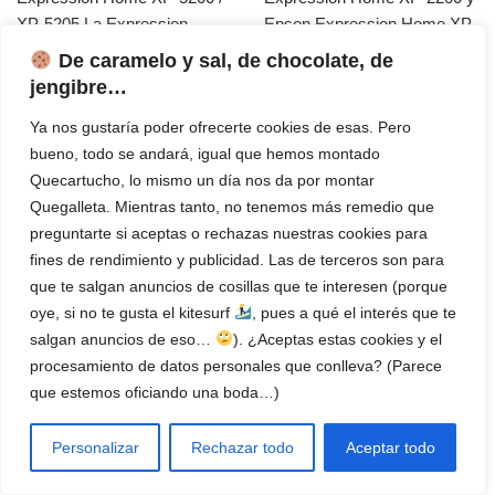
XP-5205 La Expression
Epson Expression Home XP-
Home XP-5205 es una 3 en 1
2205 La Expression Home
De caramelo y sal, de chocolate, de
con un diseño ...
XP-2200 es un equipo
jengibre…
multifuncional que ...
Leer Más
Ya nos gustaría poder ofrecerte cookies de esas. Pero
Leer Más
bueno, todo se andará, igual que hemos montado
Quecartucho, lo mismo un día nos da por montar
Quegalleta. Mientras tanto, no tenemos más remedio que
preguntarte si aceptas o rechazas nuestras cookies para
fines de rendimiento y publicidad. Las de terceros son para
que te salgan anuncios de cosillas que te interesen (porque
oye, si no te gusta el kitesurf
, pues a qué el interés que te
Impresora HP DeskJet
Impresora Canon
salgan anuncios de eso…
). ¿Aceptas estas cookies y el
3750 | Review del
imagePROGRAF PRO-
procesamiento de datos personales que conlleva? (Parece
Experto
300 A3 Plus | Review
que estemos oficiando una boda…)
del Experto
➨ Impresora HP DeskJet
➨ Impresora Canon
3750 Se trata de una de las
Personalizar
Rechazar todo
Aceptar todo
imagePROGRAF PRO-300
joyas más preciadas de la
A3 Plus Si eres un fotógrafo
firma tecnológica