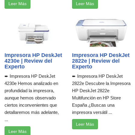
Leer Más
Leer Más
Impresora HP DeskJet
Impresora HP DeskJet
4230e | Review del
2822e | Review del
Experto
Experto
➨ Impresora HP DeskJet
➨ Impresora HP DeskJet
4230e Hemos analizado en
2822e Descubre la Impresora
profundidad la impresora,
HP DeskJet 2822e
aunque hemos observado
Multifunción en HP Store
ciertos inconvenientes que
España ¿Buscas una
detallaremos más adelante,
impresora versátil ...
...
Leer Más
Leer Más