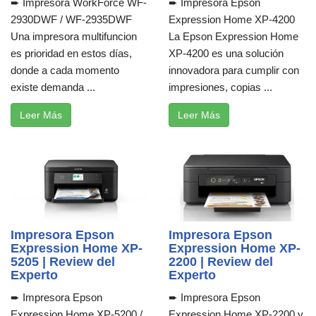
➨ Impresora WorkForce WF-
➨ Impresora Epson
2930DWF / WF-2935DWF
Expression Home XP-4200
Una impresora multifuncion
La Epson Expression Home
es prioridad en estos días,
XP-4200 es una solución
donde a cada momento
innovadora para cumplir con
existe demanda ...
impresiones, copias ...
Leer Más
Leer Más
Impresora Epson
Impresora Epson
Expression Home XP-
Expression Home XP-
5205 | Review del
2200 | Review del
Experto
Experto
➨ Impresora Epson
➨ Impresora Epson
Expression Home XP-5200 /
Expression Home XP-2200 y