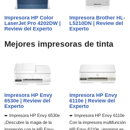
Impresora HP Color
Impresora Brother HL-
LaserJet Pro 4202DW |
L5210DN | Review del
Review del Experto
Experto
Mejores impresoras de tinta
Impresora HP Envy
Impresora HP Envy
6530e | Review del
6110e | Review del
Experto
Experto
➨ Impresora HP Envy 6530e
➨ Impresora HP Envy 6110e
¡Descubre la magia de la
Con la impresora multifunción
impresión con la HP Envy
HP Envy 6110e, ¡imprimir es