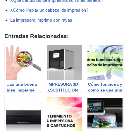
¿Qué cartuchos de impresora son más baratos?
¿Cómo limpiar un cabezal de impresión?
La impresora imprime con rayas
Entradas Relacionadas:
¿Es una buena
IMPRESORA 3D
Cómo funciona y
idea limpiarse
¿SUSTITUCIÓN
como se usa una
con gel
DEL
impresora 3D
antibacterial
MICROONDAS?
después de
cambiar un
tóner?