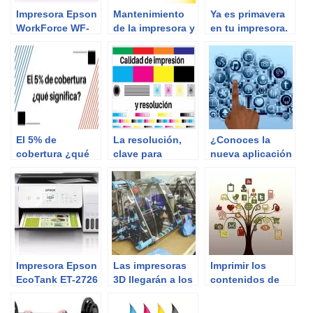
Impresora Epson
Mantenimiento
Ya es primavera
WorkForce WF-
de la impresora y
en tu impresora.
110W | Review
3 puntos claves
del Experto
para los
cartuchos
El 5% de
La resolución,
¿Conoces la
cobertura ¿qué
clave para
nueva aplicación
significa?
inclinarse por
de Brother?
una impresora
Impresora Epson
Las impresoras
Imprimir los
EcoTank ET-2726
3D llegarán a los
contenidos de
| Review del
hogares en tres
Internet costaría
Experto
años
6.600 millones de